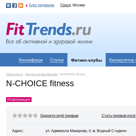
Блог редакции
Город
: Москва
Киноафиша
Статьи
Калькулятор
Фитнес-клубы
FitTrends.ru
›
Фитнес-клубы Москвы
›
N-CHOICE fitness
N-CHOICE fitness
Информация
Оцените клуб первым
Стать первым посе
Адрес:
ул. Адмирала Макарова, 4, м. Водный Стадион