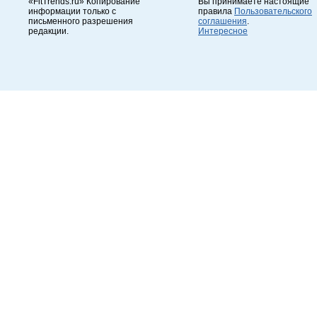
«FitTrends.ru» Копирование
Вы принимаете настоящие
информации только с
правила
Пользовательского
письменного разрешения
соглашения
.
редакции.
Интересное