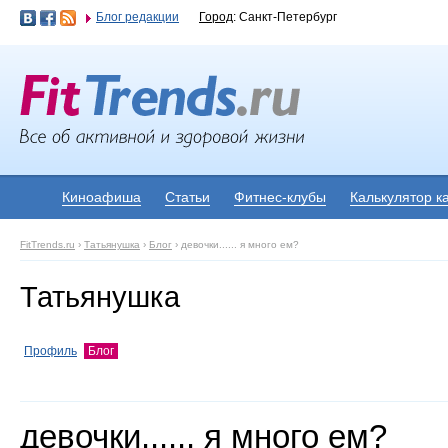
Блог редакции
Город
: Санкт-Петербург
Киноафиша
Статьи
Фитнес-клубы
Калькулятор к
FitTrends.ru
›
Татьянушка
›
Блог
›
девочки...... я много ем?
Татьянушка
Профиль
Блог
девочки...... я много ем?