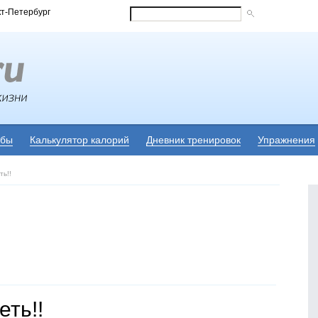
кт-Петербург
убы
Калькулятор калорий
Дневник тренировок
Упражнения
ть!!
еть!!