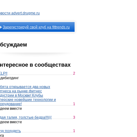
вости advert.drugme.ru
Зарегистрируй свой клуб на fittrends.ru
бсуждаем
нтересное в сообществах
LP!!
2
дибилдинг
бята открывается два новых
тнеса на рынке фитнес
дустрии в Москве! Клубы
перские новейшие технологии и
орудование!
1
деем вместе
дая талия, толстые бедра!!!(((
3
деем вместе
чу похудеть
1
га