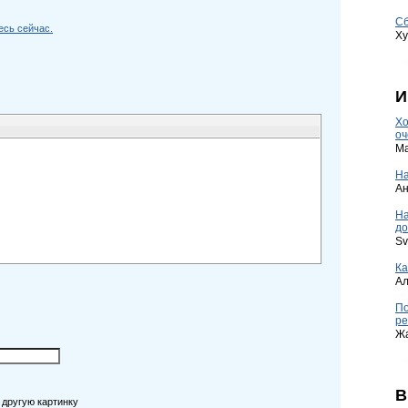
Сб
есь сейчас.
Ху
И
Хо
оч
Ma
На
А
Н
до
Sv
Ка
А
По
ре
Ж
В
 другую картинку