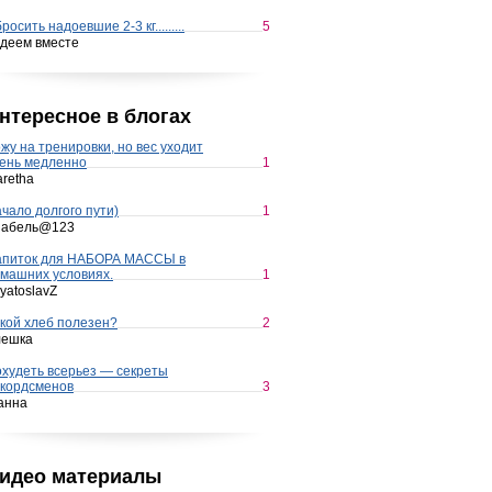
росить надоевшие 2-3 кг.........
5
деем вместе
нтересное в блогах
жу на тренировки, но вес уходит
ень медленно
1
retha
чало долгого пути)
1
набель@123
апиток для НАБОРА МАССЫ в
машних условиях.
1
yatoslavZ
кой хлеб полезен?
2
лешка
худеть всерьез — секреты
кордсменов
3
анна
идео материалы