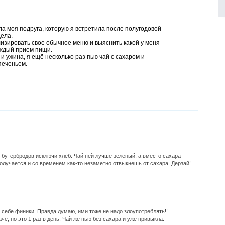
ла моя подруга, которую я встретила после полугодовой
дела.
лизировать свое обычное меню и выяснить какой у меня
аждый прием пищи.
и ужина, я ещё несколько раз пью чай с сахаром и
печеньем.
бутербродов исключи хлеб. Чай пей лучше зеленый, а вместо сахара
олучается и со временем как-то незаметно отвыкнешь от сахара. Дерзай!
ю себе финики. Правда думаю, ими тоже не надо злоупотреблять!!
аче, но это 1 раз в день. Чай же пью без сахара и уже привыкла.