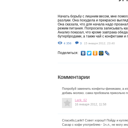
Начать борьбу с лишним весом, мне помог
разлуки. Она похудела и прекрасно выгля
Она сказала, что для начала надо проана
режим питания. Попросила записывать к
Анализ показал, что кроме завтрака обеда 
бутербродами, а такжк чай с конфетами и 
4 356
3
15 января 2012, 23:40
Поделиться:
Комментарии
Попробуй заменить конфеты-финиками, а из 
добавь молоко. сама пробовала прикольно п
Larik_62
16 января 2012, 11:58
Спасибо,Larik!! Совет хорош!! Пойду и купл
Сахар с кофе употребляю - 1ч.л., не могу ин