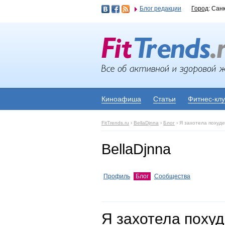
Блог редакции
Город
: Сан
Киноафиша
Статьи
Фитнес-кл
FitTrends.ru
›
BellaDjnna
›
Блог
›
Я захотела похуде
BellaDjnna
Профиль
Блог
Сообщества
Я захотела похуд