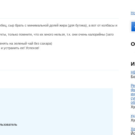
Но
ец, сыр брать с минимальной долей жира (для бутика), а вот от колбасы и
, только помните, что их много нельзя, т.к. они очень калорийны (зато
О
енять на зеленый чай без сахара)
 и устранить ее! Успехов!
И
HE
Бо
Ре
фи
ин
су
об
Ху
ху
Ху
льзователь
Хо
Йо