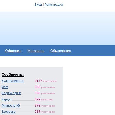
|
Вход
Регистрация
Общение
Магазины
Обьявления
Сообщества
Худеем вместе
2177
участников
Йога
650
участников
Бодибилдинг
636
участников
Кардио
392
участника
Фитнес-клуб
378
участников
Здоровье
287
участников