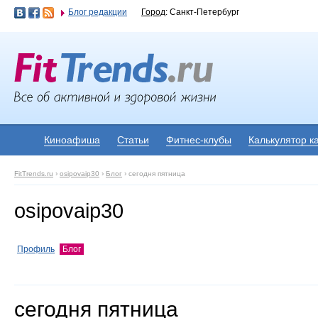
Блог редакции
Город
: Санкт-Петербург
Киноафиша
Статьи
Фитнес-клубы
Калькулятор к
FitTrends.ru
›
osipovaip30
›
Блог
›
сегодня пятница
osipovaip30
Профиль
Блог
сегодня пятница