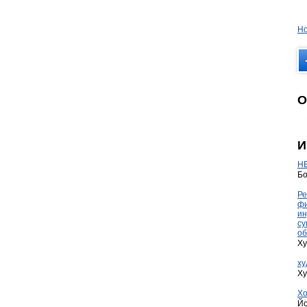
Но
О
И
HE
Бо
Ре
фи
ин
су
об
Ху
ху
Ху
Хо
Йо