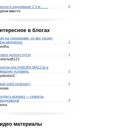
росить надоевшие 2-3 кг.........
5
деем вместе
нтересное в блогах
жу на тренировки, но вес уходит
ень медленно
1
retha
чало долгого пути)
1
набель@123
апиток для НАБОРА МАССЫ в
машних условиях.
1
yatoslavZ
кой хлеб полезен?
2
лешка
худеть всерьез — секреты
кордсменов
3
анна
идео материалы