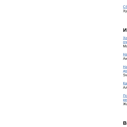
Сб
Ху
И
Хо
оч
Ma
На
А
Н
до
Sv
Ка
А
По
ре
Ж
В