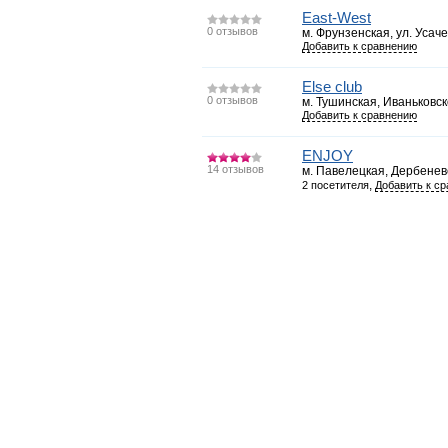
East-West
0 отзывов
м. Фрунзенская, ул. Усаче
Добавить к сравнению
Else club
0 отзывов
м. Тушинская, Иваньковско
Добавить к сравнению
ENJOY
14 отзывов
м. Павелецкая, Дербеневск
,
2 посетителя
Добавить к с