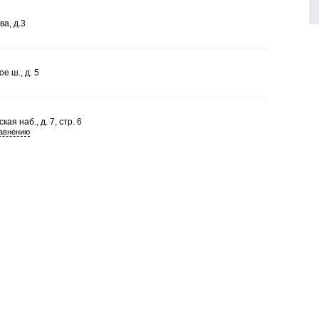
ва, д.3
е ш., д. 5
ая наб., д. 7, стр. 6
равнению