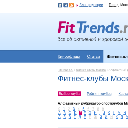
Блог редакции
Город
: Мос
Киноафиша
Статьи
Фитнес-к
FitTrends.ru
›
Фитнес-клубы Москвы
›
Алфавитный р
Фитнес-клубы Мос
Выбор клуба
Рейтинг клубов
Карта
Алфавитный рубрикатор спортклубов М
0
1
2
3
4
5
6
7
8
9
A
B
C
D
E
F
G
H
I
J
K
L
M
N
А
Б
В
Г
Д
Е
Ё
Ж
З
И
Й
К
Л