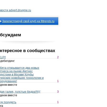
вости advert.drugme.ru
Зарегистрируй свой клуб на fittrends.ru
бсуждаем
нтересное в сообществах
LP!!
2
дибилдинг
бята открывается два новых
тнеса на рынке фитнес
дустрии в Москве! Клубы
перские новейшие технологии и
орудование!
1
деем вместе
дая талия, толстые бедра!!!(((
3
деем вместе
чу похудеть
1
га