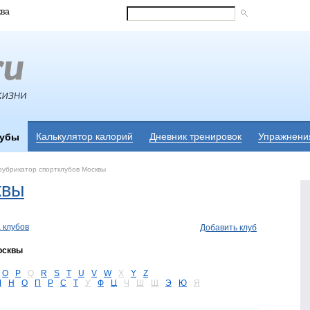
ква
Калькулятор калорий
Дневник тренировок
Упражнени
лубы
убрикатор спортклубов Москвы
квы
 клубов
Добавить клуб
осквы
O
P
Q
R
S
T
U
V
W
X
Y
Z
М
Н
О
П
Р
С
Т
У
Ф
Ц
Ч
Ш
Щ
Э
Ю
Я