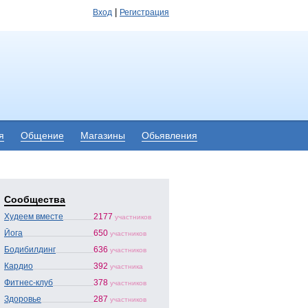
|
Вход
Регистрация
я
Общение
Магазины
Обьявления
Сообщества
Худеем вместе
2177
участников
Йога
650
участников
Бодибилдинг
636
участников
Кардио
392
участника
Фитнес-клуб
378
участников
Здоровье
287
участников