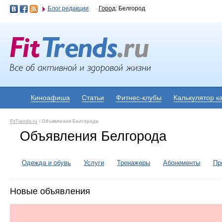
Блог редакции
Город
: Белгород
Киноафиша
Статьи
Фитнес-клубы
Калькулятор к
FitTrends.ru
›
Объявления Белгорода
Объявления Белгорода
Одежда и обувь
Услуги
Тренажеры
Абонементы
Пр
Новые объявления