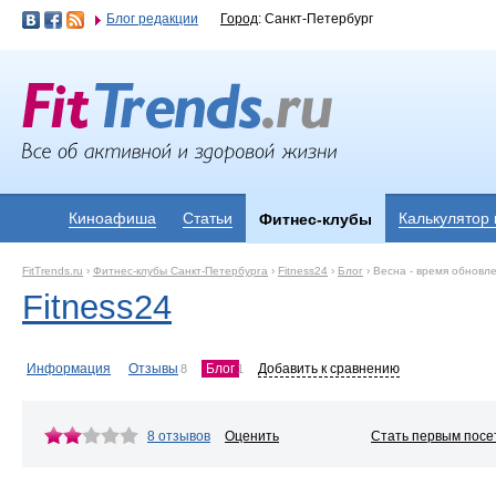
Блог редакции
Город
: Санкт-Петербург
Киноафиша
Статьи
Калькулятор
Фитнес-клубы
FitTrends.ru
›
Фитнес-клубы Санкт-Петербурга
›
Fitness24
›
Блог
›
Весна - время обновле
Fitness24
Информация
Отзывы
Блог
Добавить к сравнению
8
1
8 отзывов
Оценить
Стать первым посе